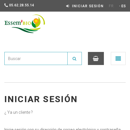
05.62.28.55.14
-
INICIAR SESIÓN
FR
ES
Essembio
Ouvrir
le
menu
0
INICIAR SESIÓN
¿ Ya un cliente ?
Inicie sesión con su dirección de correo electrónico y contraseña