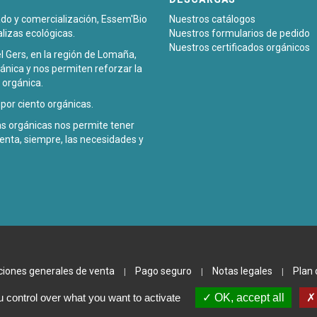
sado y comercialización, Essem'Bio
Nuestros catálogos
alizas ecológicas.
Nuestros formularios de pedido
Nuestros certificados orgánicos
l Gers, en la región de Lomaña,
ánica y nos permiten reforzar la
 orgánica.
or ciento orgánicas.
zas orgánicas nos permite tener
enta, siempre, las necesidades y
ciones generales de venta
Pago seguro
Notas legales
Plan 
|
|
|
 control over what you want to activate
OK, accept all