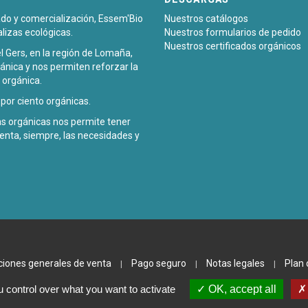
sado y comercialización, Essem'Bio
Nuestros catálogos
alizas ecológicas.
Nuestros formularios de pedido
Nuestros certificados orgánicos
l Gers, en la región de Lomaña,
ánica y nos permiten reforzar la
 orgánica.
or ciento orgánicas.
zas orgánicas nos permite tener
enta, siempre, las necesidades y
ciones generales de venta
Pago seguro
Notas legales
Plan 
|
|
|
 control over what you want to activate
OK, accept all