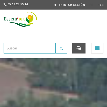
05.62.28.55.14
-
INICIAR SESIÓN
FR
ES
Essembio
Ouvrir
le
menu
0