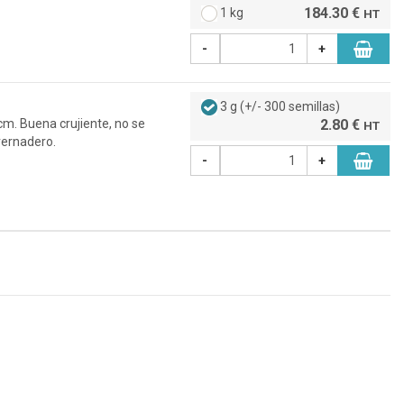
184.30 €
1 kg
HT
-
+
3 g (+/- 300 semillas)
cm. Buena crujiente, no se
2.80 €
HT
vernadero.
-
+