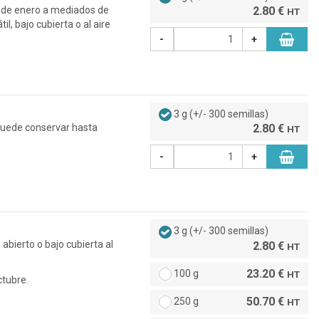
s de enero a mediados de
2.80 €
HT
l, bajo cubierta o al aire
-
+
3 g (+/- 300 semillas)
 puede conservar hasta
2.80 €
HT
-
+
3 g (+/- 300 semillas)
abierto o bajo cubierta al
2.80 €
HT
23.20 €
100 g
HT
ctubre.
50.70 €
250 g
HT