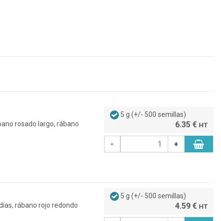
5 g (+/- 500 semillas)
bano rosado largo, rábano
6.35 €
HT
-
+
5 g (+/- 500 semillas)
días, rábano rojo redondo
4.59 €
HT