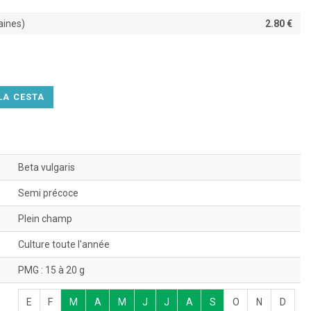
raines)
2.80 €
LA CESTA
Beta vulgaris
Semi précoce
Plein champ
Culture toute l'année
PMG : 15 à 20 g
E
F
M
A
M
J
J
A
S
O
N
D