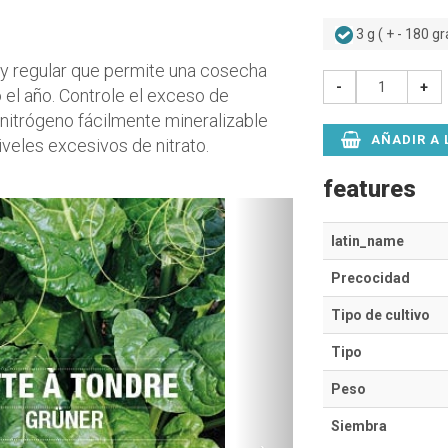
3 g ( + - 180 g
y regular que permite una cosecha
-
+
 el año. Controle el exceso de
 nitrógeno fácilmente mineralizable
AÑADIR A 
niveles excesivos de nitrato.
features
ent
Suivant
latin_name
Precocidad
Tipo de cultivo
Tipo
Peso
Siembra