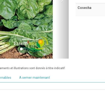
Cosecha
ments et illustrations sont donnés à titre indicatif.
urnables
A semer maintenant