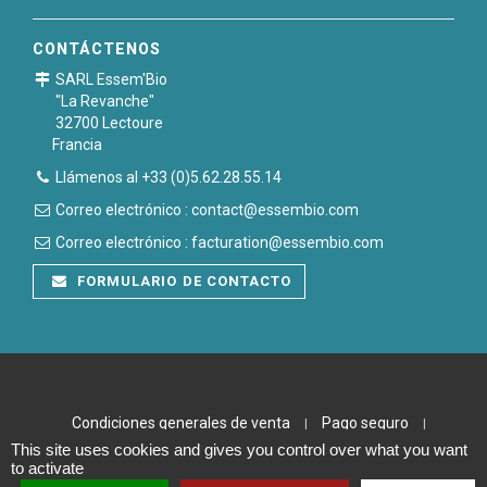
CONTÁCTENOS
SARL Essem'Bio
"La Revanche"
32700 Lectoure
Francia
Llámenos al +33 (0)5.62.28.55.14
Correo electrónico : contact@essembio.com
Correo electrónico : facturation@essembio.com
FORMULARIO DE CONTACTO
Condiciones generales de venta
Pago seguro
|
|
This site uses cookies and gives you control over what you want
Notas legales
Plan du site
|
to activate