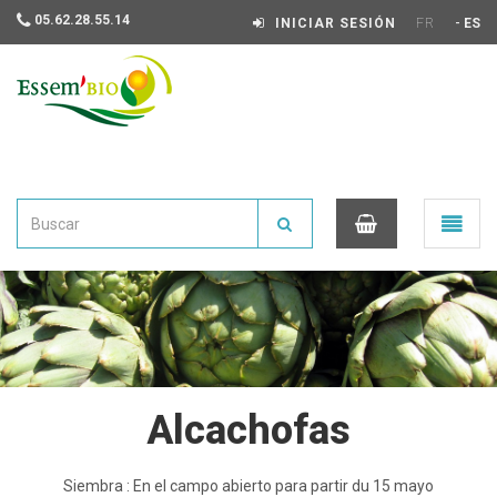
05.62.28.55.14
-
INICIAR SESIÓN
FR
ES
Essembio
Ouvrir
le
menu
0
Alcachofas
Siembra : En el campo abierto para partir du 15 mayo