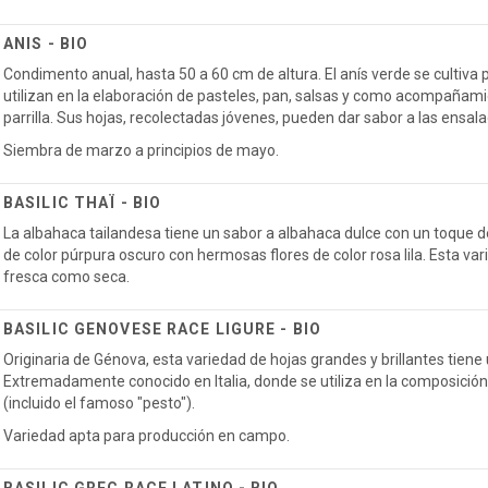
ANIS - BIO
Condimento anual, hasta 50 a 60 cm de altura. El anís verde se cultiva 
utilizan en la elaboración de pasteles, pan, salsas y como acompañam
parrilla. Sus hojas, recolectadas jóvenes, pueden dar sabor a las ensal
Siembra de marzo a principios de mayo.
BASILIC THAÏ - BIO
La albahaca tailandesa tiene un sabor a albahaca dulce con un toque de a
de color púrpura oscuro con hermosas flores de color rosa lila. Esta var
fresca como seca.
BASILIC GENOVESE RACE LIGURE - BIO
Originaria de Génova, esta variedad de hojas grandes y brillantes tien
Extremadamente conocido en Italia, donde se utiliza en la composició
(incluido el famoso "pesto").
Variedad apta para producción en campo.