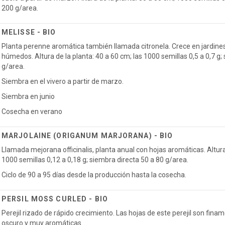
200 g/area.
MELISSE - BIO
Planta perenne aromática también llamada citronela. Crece en jardines
húmedos. Altura de la planta: 40 a 60 cm; las 1000 semillas 0,5 a 0,7 g;
g/area.
Siembra en el vivero a partir de marzo.
Siembra en junio
Cosecha en verano
MARJOLAINE (ORIGANUM MARJORANA) - BIO
Llamada mejorana officinalis, planta anual con hojas aromáticas. Altura
1000 semillas 0,12 a 0,18 g; siembra directa 50 a 80 g/area.
Ciclo de 90 a 95 días desde la producción hasta la cosecha.
PERSIL MOSS CURLED - BIO
Perejil rizado de rápido crecimiento. Las hojas de este perejil son fina
oscuro y muy aromáticas.