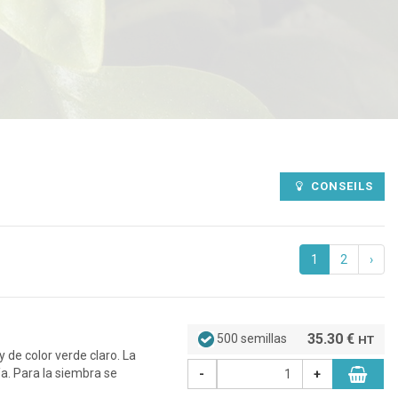
CONSEILS
1
2
›
35.30 €
500 semillas
HT
y de color verde claro. La
a. Para la siembra se
-
+