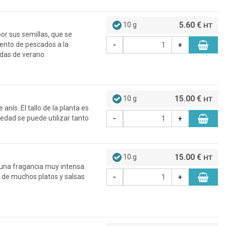
5.60 €
10 g
HT
por sus semillas, que se
iento de pescados a la
-
+
adas de verano.
15.00 €
10 g
HT
nís. El tallo de la planta es
iedad se puede utilizar tanto
-
+
15.00 €
10 g
HT
e una fragancia muy intensa.
n de muchos platos y salsas
-
+