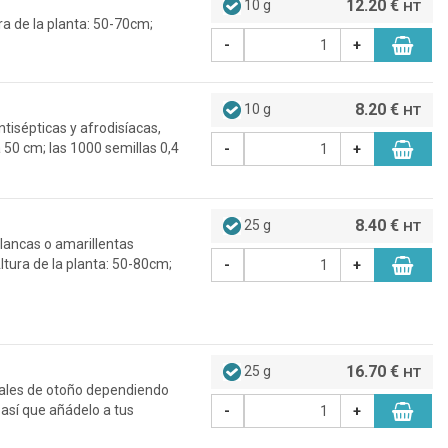
12.20 €
10 g
HT
ura de la planta: 50-70cm;
-
+
8.20 €
10 g
HT
tisépticas y afrodisíacas,
a 50 cm; las 1000 semillas 0,4
-
+
8.40 €
25 g
HT
blancas o amarillentas
ltura de la planta: 50-80cm;
-
+
16.70 €
25 g
HT
nales de otoño dependiendo
 así que añádelo a tus
-
+