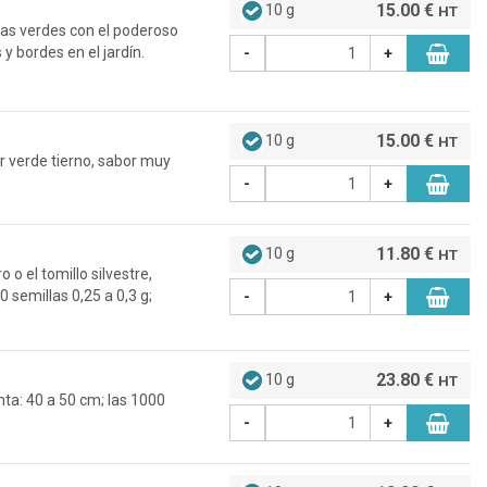
15.00 €
10 g
HT
as verdes con el poderoso
 bordes en el jardín.
-
+
15.00 €
10 g
HT
r verde tierno, sabor muy
-
+
11.80 €
10 g
HT
o el tomillo silvestre,
0 semillas 0,25 a 0,3 g;
-
+
23.80 €
10 g
HT
ta: 40 a 50 cm; las 1000
-
+