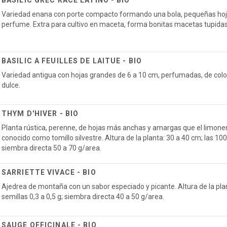
BASILIC GREC RACE LATINO - BIO
Variedad enana con porte compacto formando una bola, pequeñas hoj
perfume. Extra para cultivo en maceta, forma bonitas macetas tupidas y
BASILIC A FEUILLES DE LAITUE - BIO
Variedad antigua con hojas grandes de 6 a 10 cm, perfumadas, de colo
dulce.
THYM D'HIVER - BIO
Planta rústica, perenne, de hojas más anchas y amargas que el limonero 
conocido como tomillo silvestre. Altura de la planta: 30 a 40 cm; las 100
siembra directa 50 a 70 g/area.
SARRIETTE VIVACE - BIO
Ajedrea de montaña con un sabor especiado y picante. Altura de la plan
semillas 0,3 a 0,5 g; siembra directa 40 a 50 g/area.
SAUGE OFFICINALE - BIO