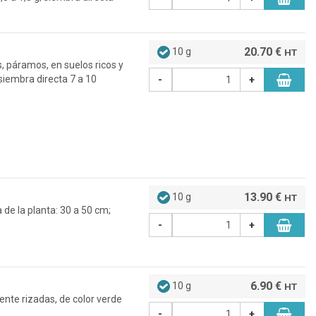
20.70 €
10 g
HT
, páramos, en suelos ricos y
 siembra directa 7 a 10
-
+
13.90 €
10 g
HT
 de la planta: 30 a 50 cm;
-
+
6.90 €
10 g
HT
mente rizadas, de color verde
-
+