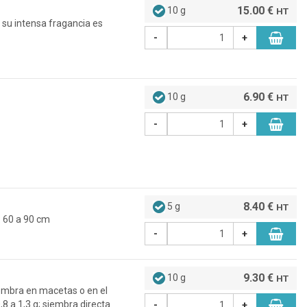
15.00 €
10 g
HT
su intensa fragancia es
-
+
6.90 €
10 g
HT
-
+
8.40 €
5 g
HT
: 60 a 90 cm
-
+
9.30 €
10 g
HT
embra en macetas o en el
,8 a 1,3 g; siembra directa
-
+