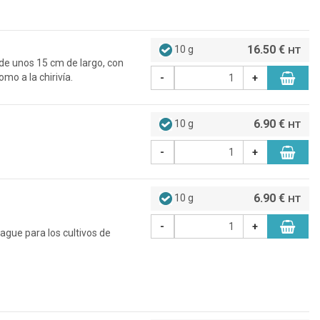
16.50 €
10 g
HT
 de unos 15 cm de largo, con
mo a la chirivía.
-
+
6.90 €
10 g
HT
-
+
6.90 €
10 g
HT
-
+
uague para los cultivos de