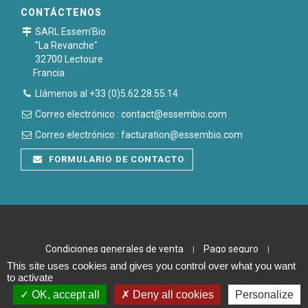
CONTÁCTENOS
SARL Essem'Bio
"La Revanche"
32700 Lectoure
Francia
Llámenos al +33 (0)5.62.28.55.14
Correo electrónico : contact@essembio.com
Correo electrónico : facturation@essembio.com
FORMULARIO DE CONTACTO
Condiciones generales de venta
Pago seguro
|
|
This site uses cookies and gives you control over what you want
Notas legales
Plan du site
|
to activate
OK, accept all
Deny all cookies
Personalize