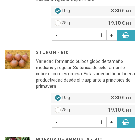
8.80 €
10 g
HT
19.10 €
25 g
HT
-
+
STURON - BIO
Variedad formando bulbos globo de tamaño
mediano y regular. Su túnica de color amarillo
cobre oscuro es gruesa. Esta variedad tiene buena
productividad desde el trasplante a principios de
primavera.
8.80 €
10 g
HT
19.10 €
25 g
HT
-
+
MORADA DE AMPOSTA - BIO