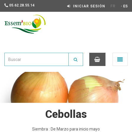
05.62.28.55.14
-
INICIAR SESIÓN
FR
ES
Essembio
Ouvrir
le
menu
0
Cebollas
Siembra : De Marzo para inicio mayo