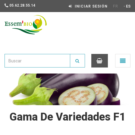
05.62.28.55.14
-
INICIAR SESIÓN
FR
ES
Essembio
Ouvrir
le
menu
0
Gama De Variedades F1