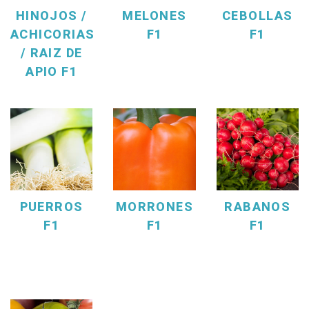
HINOJOS /
MELONES
CEBOLLAS
ACHICORIAS
F1
F1
/ RAIZ DE
APIO F1
PUERROS
MORRONES
RABANOS
F1
F1
F1