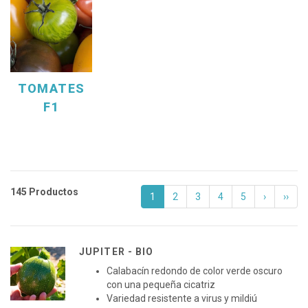
TOMATES
F1
145 Productos
1
2
3
4
5
›
››
JUPITER - BIO
Calabacín redondo de color verde oscuro
con una pequeña cicatriz
Variedad resistente a virus y mildiú