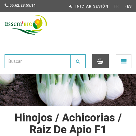
05.62.28.55.14
-
INICIAR SESIÓN
FR
ES
Essembio
Ouvrir
le
menu
0
Hinojos / Achicorias /
Raiz De Apio F1