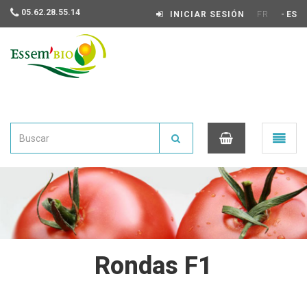
05.62.28.55.14
-
INICIAR SESIÓN
FR
ES
Essembio
Ouvrir
le
menu
0
Rondas F1