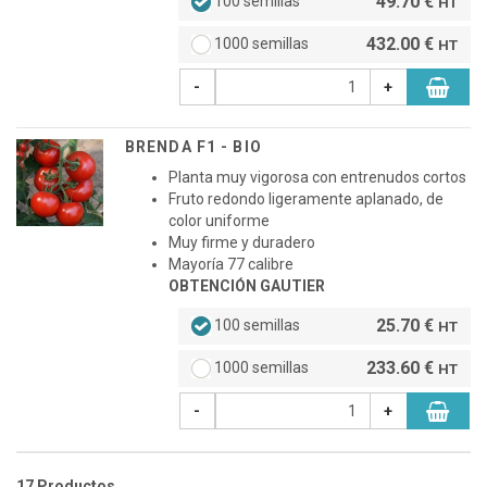
49.70 €
100 semillas
HT
432.00 €
1000 semillas
HT
-
+
BRENDA F1 - BIO
Planta muy vigorosa con entrenudos cortos
Fruto redondo ligeramente aplanado, de
color uniforme
Muy firme y duradero
Mayoría 77 calibre
OBTENCIÓN GAUTIER
25.70 €
100 semillas
HT
233.60 €
1000 semillas
HT
-
+
17 Productos