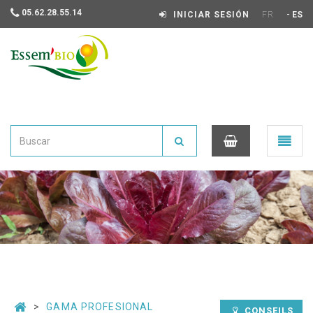
05.62.28.55.14
-
INICIAR SESIÓN
FR
ES
Essembio
Ouvrir
le
menu
0
GAMA PROFESIONAL
CONSEILS