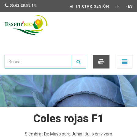
05.62.28.55.14
-
INICIAR SESIÓN
FR
ES
Essembio
Ouvrir
le
menu
0
Coles rojas F1
Siembra : De Mayo para Junio -Julio en vivero