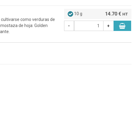
14.70 €
10 g
HT
 cultivarse como verduras de
de mostaza de hoja: Golden
-
+
cante.