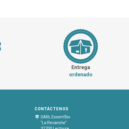
Entrega
ordenado
CONTÁCTENOS
SARL Essem'Bio
"La Revanche"
32700 Lectoure