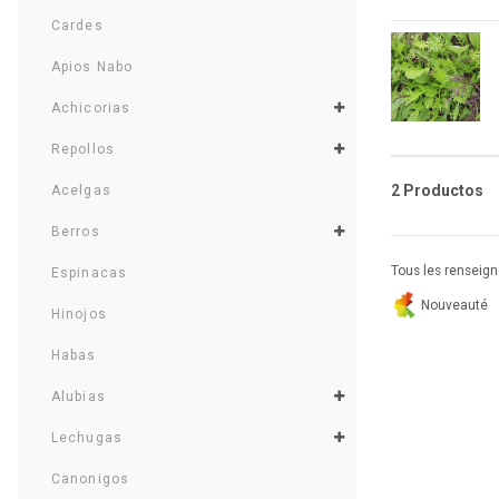
Cardes
Apios Nabo
Achicorias
Repollos
2 Productos
Acelgas
Berros
Tous les renseigne
Espinacas
Nouveauté
Hinojos
Habas
Alubias
Lechugas
Canonigos