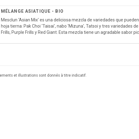
MÉLANGE ASIATIQUE - BIO
Mesclun 'Asian Mix' es una deliciosa mezcla de variedades que pueden
hoja tierna: Pak Choi 'Taisai', nabo 'Mizuna', Tatsoi y tres variedades 
Frills, Purple Frills y Red Giant. Esta mezcla tiene un agradable sabor pi
ments et illustrations sont donnés à titre indicatif.