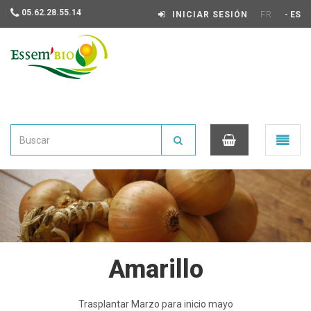
05.62.28.55.14
-
INICIAR SESIÓN
FR
ES
Essembio
Ouvrir
le
menu
0
Amarillo
Trasplantar Marzo para inicio mayo