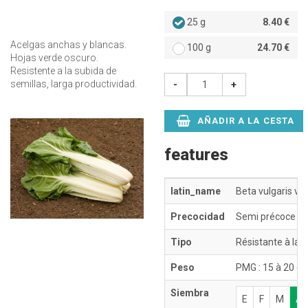
25 g
8.40 €
Acelgas anchas y blancas.
100 g
24.70 €
Hojas verde oscuro.
Resistente a la subida de
semillas, larga productividad.
-
+
AÑADIR A LA CESTA
features
latin_name
Beta vulgaris var
Precocidad
Semi précoce
Tipo
Résistante à la 
Peso
PMG : 15 à 20 g
Siembra
E
F
M
A