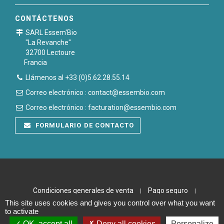
CONTÁCTENOS
SARL Essem'Bio
"La Revanche"
32700 Lectoure
Francia
Llámenos al +33 (0)5.62.28.55.14
Correo electrónico : contact@essembio.com
Correo electrónico : facturation@essembio.com
FORMULARIO DE CONTACTO
Condiciones generales de venta
Pago seguro
|
|
This site uses cookies and gives you control over what you want
Notas legales
Plan du site
|
to activate
OK, accept all
Deny all cookies
Personalize