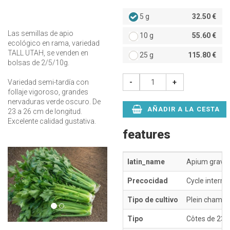
5 g
32.50 €
Las semillas de apio
10 g
55.60 €
ecológico en rama, variedad
TALL UTAH, se venden en
25 g
115.80 €
bolsas de 2/5/10g.
-
+
Variedad semi-tardía con
follaje vigoroso, grandes
nervaduras verde oscuro. De
AÑADIR A LA CESTA
23 a 26 cm de longitud.
Excelente calidad gustativa.
features
Précédent
Suivant
latin_name
Apium grave
Precocidad
Cycle intermé
Tipo de cultivo
Plein champ e
Tipo
Côtes de 23 