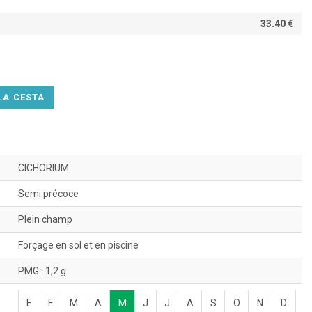
33.40 €
LA CESTA
CICHORIUM
Semi précoce
Plein champ
Forçage en sol et en piscine
PMG : 1,2 g
E
F
M
A
M
J
J
A
S
O
N
D