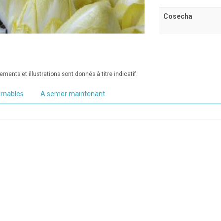
Cosecha
ments et illustrations sont donnés à titre indicatif.
urnables
A semer maintenant