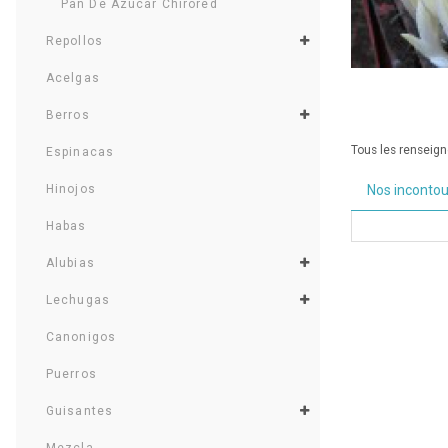
Pan De Azúcar Chirored
Repollos
Acelgas
Berros
Tous les renseigne
Espinacas
Hinojos
Nos inconto
Habas
Alubias
Lechugas
Canonigos
Puerros
Guisantes