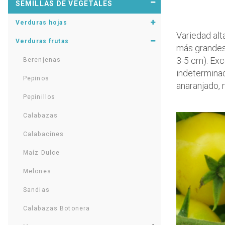
SEMILLAS DE VEGETALES
Verduras hojas
Variedad al
Verduras frutas
más grandes 
3-5 cm). Exc
Berenjenas
indeterminad
Pepinos
anaranjado, 
Pepinillos
Calabazas
Calabacínes
Maíz Dulce
Melones
Sandias
Calabazas Botonera