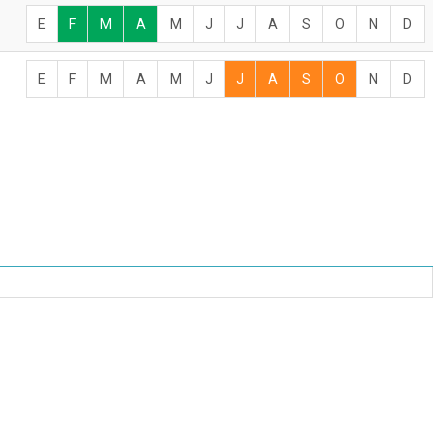
E
F
M
A
M
J
J
A
S
O
N
D
E
F
M
A
M
J
J
A
S
O
N
D