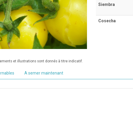
Siembra
Cosecha
ments et illustrations sont donnés à titre indicatif.
urnables
A semer maintenant