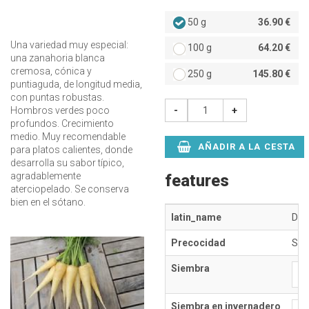
50 g
36.90 €
Una variedad muy especial:
100 g
64.20 €
una zanahoria blanca
cremosa, cónica y
250 g
145.80 €
puntiaguda, de longitud media,
con puntas robustas.
-
+
Hombros verdes poco
profundos. Crecimiento
medio. Muy recomendable
AÑADIR A LA CESTA
para platos calientes, donde
desarrolla su sabor típico,
agradablemente
features
aterciopelado. Se conserva
bien en el sótano.
latin_name
Dau
Precocidad
Sem
Siembra
E
Siembra en invernadero