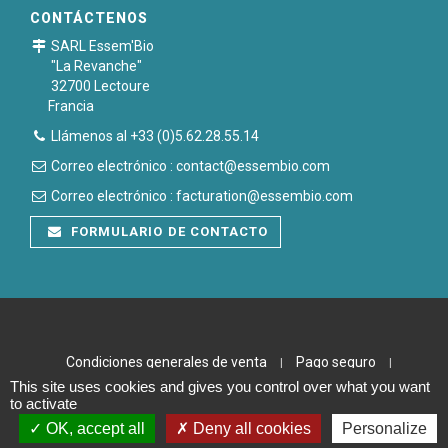
CONTÁCTENOS
SARL Essem'Bio
"La Revanche"
32700 Lectoure
Francia
Llámenos al +33 (0)5.62.28.55.14
Correo electrónico : contact@essembio.com
Correo electrónico : facturation@essembio.com
FORMULARIO DE CONTACTO
Condiciones generales de venta
Pago seguro
|
|
This site uses cookies and gives you control over what you want
Notas legales
Plan du site
|
to activate
OK, accept all
Deny all cookies
Personalize