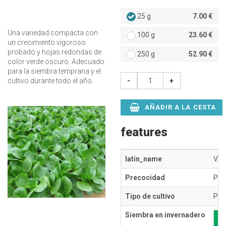
25 g
7.00 €
Una variedad compacta con
100 g
23.60 €
un crecimiento vigoroso
probado y hojas redondas de
250 g
52.90 €
color verde oscuro. Adecuado
para la siembra temprana y el
-
+
cultivo durante todo el año.
AÑADIR A LA CESTA
features
latin_name
Vale
Precocidad
Pré
Tipo de cultivo
Ple
Siembra en invernadero
E