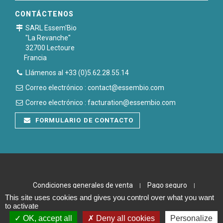
CONTÁCTENOS
SARL Essem'Bio
"La Revanche"
32700 Lectoure
Francia
Llámenos al +33 (0)5.62.28.55.14
Correo electrónico : contact@essembio.com
Correo electrónico : facturation@essembio.com
FORMULARIO DE CONTACTO
Condiciones generales de venta
Pago seguro
|
|
This site uses cookies and gives you control over what you want
Notas legales
Plan du site
|
to activate
OK, accept all
Deny all cookies
Personalize