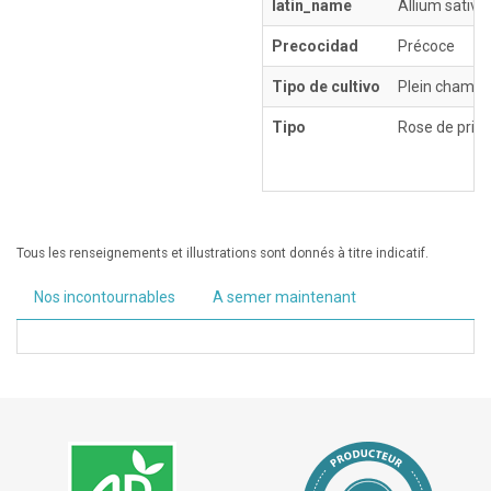
latin_name
Allium sativ
Precocidad
Précoce
Tipo de cultivo
Plein champ
Tipo
Rose de print
Tous les renseignements et illustrations sont donnés à titre indicatif.
Nos incontournables
A semer maintenant