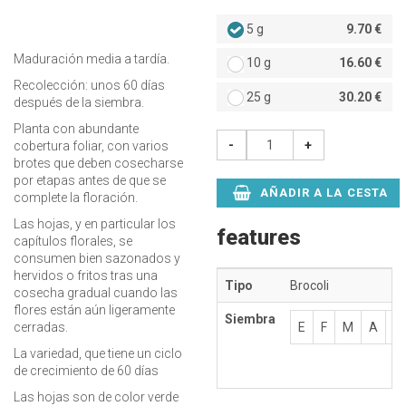
5 g
9.70 €
Maduración media a tardía.
10 g
16.60 €
Recolección: unos 60 días
25 g
30.20 €
después de la siembra.
Planta con abundante
-
+
cobertura foliar, con varios
brotes que deben cosecharse
por etapas antes de que se
AÑADIR A LA CESTA
complete la floración.
Las hojas, y en particular los
features
capítulos florales, se
consumen bien sazonados y
hervidos o fritos tras una
Tipo
Brocoli
cosecha gradual cuando las
flores están aún ligeramente
Siembra
E
F
M
A
M
cerradas.
La variedad, que tiene un ciclo
de crecimiento de 60 días
Las hojas son de color verde