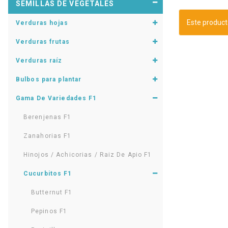
SEMILLAS DE VEGETALES
Este product
Verduras hojas
Verduras frutas
Verduras raíz
Bulbos para plantar
Gama De Variedades F1
Berenjenas F1
Zanahorias F1
Hinojos / Achicorias / Raiz De Apio F1
Cucurbitos F1
Butternut F1
Pepinos F1