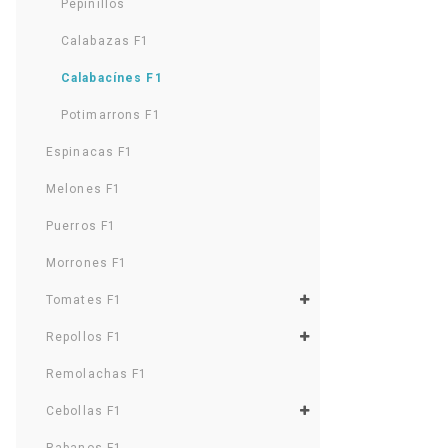
Pepinillos
Calabazas F1
Calabacínes F1
Potimarrons F1
Espinacas F1
Melones F1
Puerros F1
Morrones F1
Tomates F1
Repollos F1
Remolachas F1
Cebollas F1