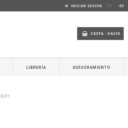
-
INICIAR SESIÓN
FR
ES
CESTA :
VACÍO
LIBRERÍA
ASESORAMIENTO
ES F1