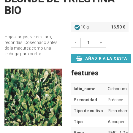
BIO
10 g
16.50 €
Hojas largas, verde claro,
redondas. Cosechado antes
-
+
de la madurez como una
lechuga para cortar.
AÑADIR A LA CESTA
features
latin_name
Cichorium in
Precocidad
Précoce
Tipo de cultivo
Plein champ
Tipo
A couper
Peso
PMG : 1,2 g