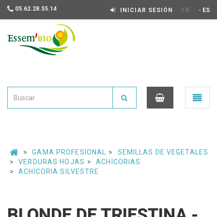
05.62.28.55.14
-
INICIAR SESIÓN
FR
ES
Essembio
Ouvrir
le
menu
0
GAMA PROFESIONAL
SEMILLAS DE VEGETALES
VERDURAS HOJAS
ACHICORIAS
ACHICORIA SILVESTRE
BLONDE DE TRIESTINA -