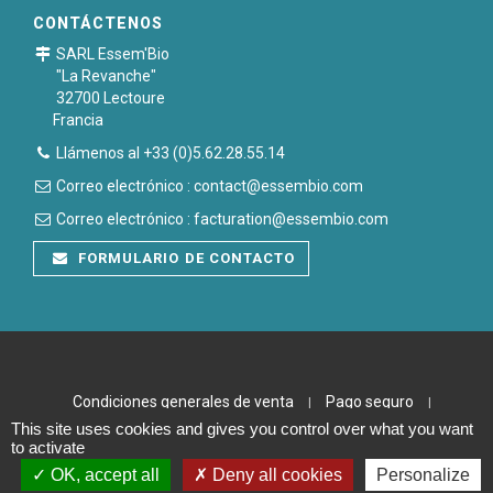
CONTÁCTENOS
SARL Essem'Bio
"La Revanche"
32700 Lectoure
Francia
Llámenos al +33 (0)5.62.28.55.14
Correo electrónico : contact@essembio.com
Correo electrónico : facturation@essembio.com
FORMULARIO DE CONTACTO
Condiciones generales de venta
Pago seguro
|
|
This site uses cookies and gives you control over what you want
Notas legales
Plan du site
|
to activate
OK, accept all
Deny all cookies
Personalize