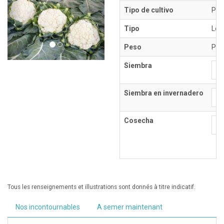
Tipo de cultivo
Ple
Tipo
Lon
Peso
PMG 
Siembra
E
Siembra en invernadero
E
Cosecha
E
Tous les renseignements et illustrations sont donnés à titre indicatif.
Nos incontournables
A semer maintenant