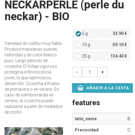
NECKARPERLE (perle du
neckar) - BIO
5 g
33.90 €
Variedad de coliflor muy fiable.
10 g
59.10 €
Produce manzanas suaves,
redondas y de color blanco
25 g
134.40 €
puro. Largo período de
cosecha. El follaje vigoroso
-
+
protege la inflorescencia
joven, lo que optimiza su
desarrollo. Cosecha a finales
AÑADIR A LA CESTA
de primavera o en verano. En
caso de siembra tardía en
verano, la cosecha puede
features
realizarse a partir de mediados
de otoño.
latin_name
Bras
Precocidad
Cyc
Précédent
Suivant