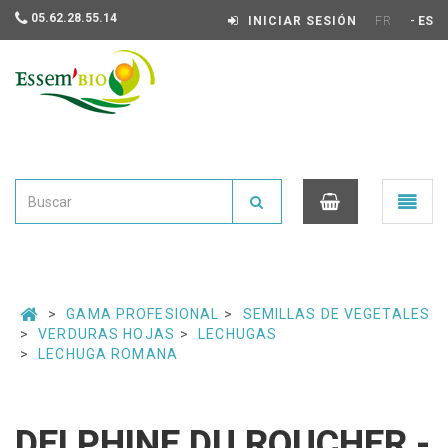
05.62.28.55.14
-
INICIAR SESIÓN
FR
ES
Essembio
Ouvrir
le
menu
0
GAMA PROFESIONAL
SEMILLAS DE VEGETALES
VERDURAS HOJAS
LECHUGAS
LECHUGA ROMANA
DELPHINE DU ROUCHER -