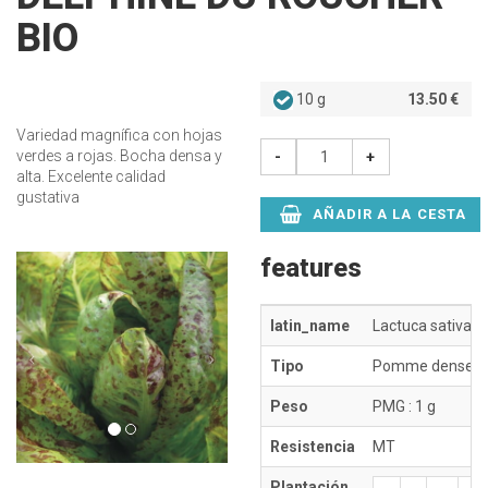
BIO
10 g
13.50 €
Variedad magnífica con hojas
verdes a rojas. Bocha densa y
-
+
alta. Excelente calidad
gustativa
AÑADIR A LA CESTA
Précédent
Suivant
features
latin_name
Lactuca sativa
Tipo
Pomme dense et
Peso
PMG : 1 g
Resistencia
MT
Plantación