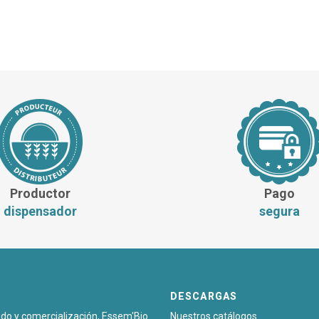
Productor
Pago
dispensador
segura
DESCARGAS
sado y comercialización, Essem'Bio
Nuestros catálogos