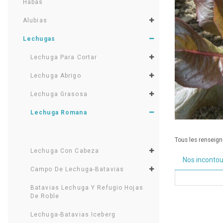
Habas
Alubias
Lechugas
Lechuga Para Cortar
Lechuga Abrigo
Lechuga Grasosa
Lechuga Romana
Tous les renseigne
Lechuga Con Cabeza
Nos inconto
Campo De Lechuga-Batavias
Batavias Lechuga Y Refugio Hojas
De Roble
Lechuga-Batavias Iceberg