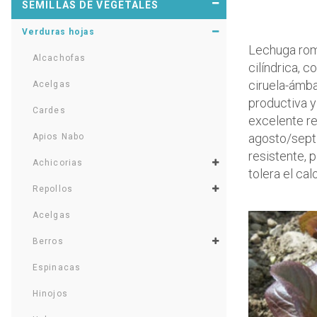
SEMILLAS DE VEGETALES
Verduras hojas
Lechuga roma
Alcachofas
cilíndrica, 
ciruela-ámba
Acelgas
productiva y
Cardes
excelente re
agosto/sept
Apios Nabo
resistente, 
Achicorias
tolera el calo
Repollos
Acelgas
Berros
Espinacas
Hinojos