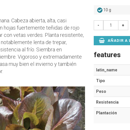
10 g
na. Cabeza abierta, alta, casi
-
+
con hojas fuertemente teñidas de rojo
r con vetas verdes. Planta resistente,
AÑADIR A 
 notablemente lenta de trepar,
sistencia al frío. Siembra en
features
iembre. Vigoroso y extremadamente
pasa muy bien el invierno y también
latin_name
r.
Tipo
Peso
Resistencia
Plantación