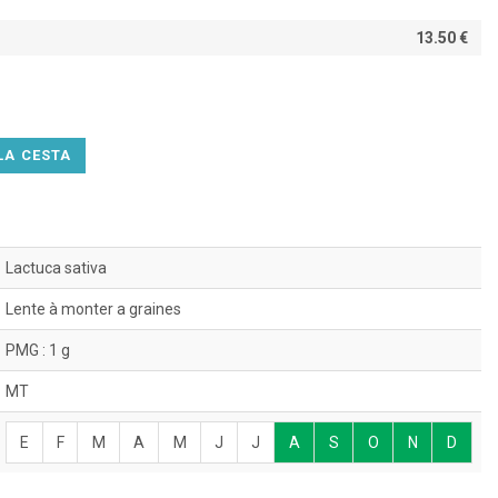
13.50 €
LA CESTA
Lactuca sativa
Lente à monter a graines
PMG : 1 g
MT
E
F
M
A
M
J
J
A
S
O
N
D