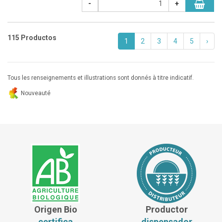
-
+
115 Productos
1
2
3
4
5
›
Tous les renseignements et illustrations sont donnés à titre indicatif.
Nouveauté
Origen Bio
Productor
certifica
dispensador