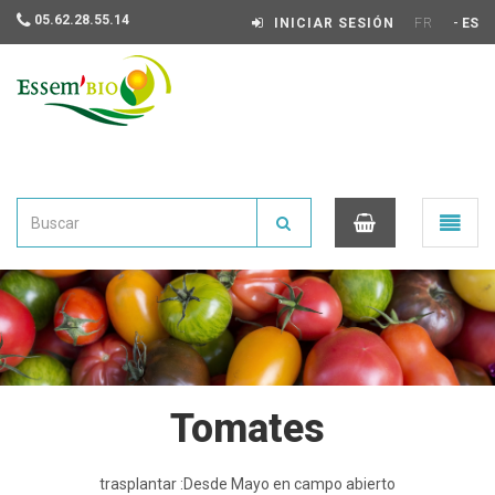
05.62.28.55.14
-
INICIAR SESIÓN
FR
ES
Essembio
Ouvrir
le
menu
0
Tomates
trasplantar :Desde Mayo en campo abierto