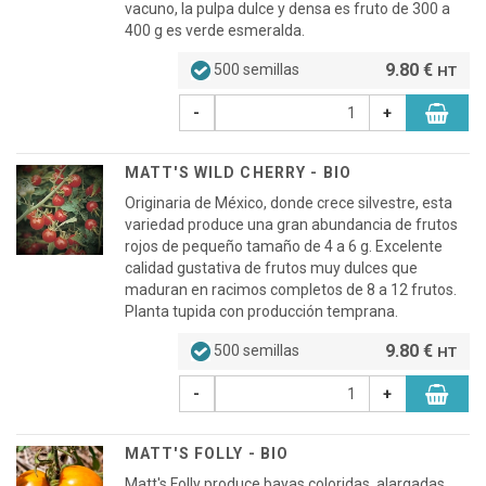
vacuno, la pulpa dulce y densa es fruto de 300 a
400 g es verde esmeralda.
9.80 €
500 semillas
HT
-
+
MATT'S WILD CHERRY - BIO
Originaria de México, donde crece silvestre, esta
variedad produce una gran abundancia de frutos
rojos de pequeño tamaño de 4 a 6 g. Excelente
calidad gustativa de frutos muy dulces que
maduran en racimos completos de 8 a 12 frutos.
Planta tupida con producción temprana.
9.80 €
500 semillas
HT
-
+
MATT'S FOLLY - BIO
Matt's Folly produce bayas coloridas, alargadas,