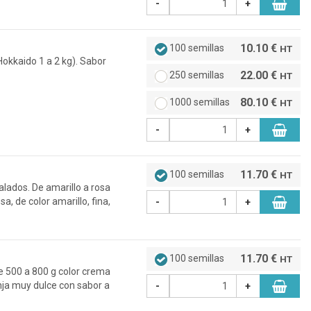
-
+
10.10 €
100 semillas
HT
okkaido 1 a 2 kg). Sabor
22.00 €
250 semillas
HT
80.10 €
1000 semillas
HT
-
+
11.70 €
100 semillas
HT
lados. De amarillo a rosa
, de color amarillo, fina,
-
+
11.70 €
100 semillas
HT
 500 a 800 g color crema
nja muy dulce con sabor a
-
+