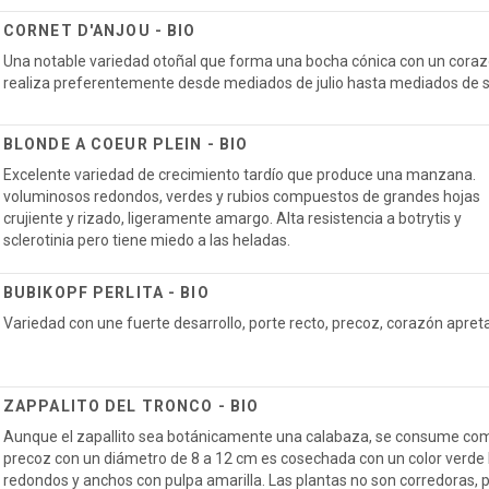
CORNET D'ANJOU - BIO
Una notable variedad otoñal que forma una bocha cónica con un corazó
realiza preferentemente desde mediados de julio hasta mediados de 
BLONDE A COEUR PLEIN - BIO
Excelente variedad de crecimiento tardío que produce una manzana.
voluminosos redondos, verdes y rubios compuestos de grandes hojas
crujiente y rizado, ligeramente amargo. Alta resistencia a botrytis y
sclerotinia pero tiene miedo a las heladas.
BUBIKOPF PERLITA - BIO
Variedad con une fuerte desarrollo, porte recto, precoz, corazón apret
ZAPPALITO DEL TRONCO - BIO
Aunque el zapallito sea botánicamente una calabaza, se consume como
precoz con un diámetro de 8 a 12 cm es cosechada con un color verde br
redondos y anchos con pulpa amarilla. Las plantas no son corredoras,