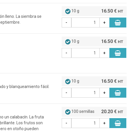
16.50 €
10 g
HT
n lleno. La siembra se
septiembre.
-
+
16.50 €
10 g
HT
-
+
16.50 €
10 g
HT
ado y blanqueamiento fácil.
-
+
20.20 €
100 semillas
HT
 un calabacín. La fruta
illante. Los frutos son
-
+
 pero en otoño pueden