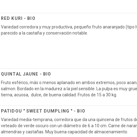
RED KURI - BIO
Variedad corredora y muy productiva, pequeño fruto anaranjado (tipo H
parecido a la castaña y conservación notable.
QUINTAL JAUNE - BIO
Fruto esférico, más o menos aplanado en ambos extremos, poco acana
salmon. Bordado en la madurez a la piel sensible. La pulpa es muy gruesa
tierna, acuosa, dulce, de buena calidad. Frutos de 15 a 30 kg.
PATIDOU " SWEET DUMPLING " - BIO
Variedad media-temprana, corredora que da una quincena de frutos de
veteado de verde oscuro con un diámetro de 6 a 10 cm. Carne de nara
almendras y castañas. Muy buena capacidad de almacenamiento.