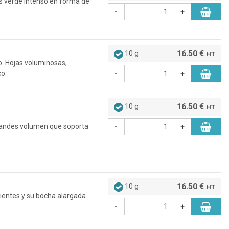
los verde intenso en forma de
-
+
16.50 €
10 g
HT
no. Hojas voluminosas,
co.
-
+
16.50 €
10 g
HT
grandes volumen que soporta
-
+
16.50 €
10 g
HT
ujientes y su bocha alargada
-
+