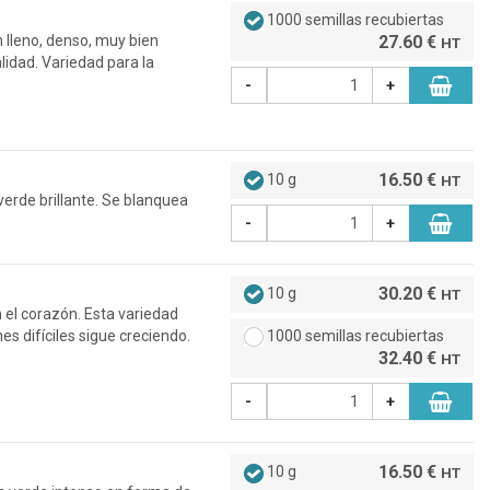
1000 semillas recubiertas
 lleno, denso, muy bien
27.60 €
HT
lidad. Variedad para la
-
+
16.50 €
10 g
HT
erde brillante. Se blanquea
-
+
30.20 €
10 g
HT
n el corazón. Esta variedad
es difíciles sigue creciendo.
1000 semillas recubiertas
32.40 €
HT
-
+
16.50 €
10 g
HT