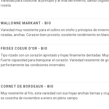
Variedad para cosechar al principio y al final del invierno, dando cogol
roseta.
WALLONNE MARKANT - BIO
Variedad muy resistente para el cultivo en otoño y principios de invier
rizadas, anchas. Corazon bien provisto, excelente rendimiento en blan
FRISEE COEUR D'OR - BIO
Tipo rizado con un corazón apretado y hojas finamente dentadas. Muy
Fuerte capacidad para blanquear el corazón. Variedad resistente de 
perfectamente las condiciones invernales.
CORNET DE BORDEAUX - BIO
Muy resistente al frío, esta variedad con sus hojas anchas tiernas y cr
se cosecha de noviembre a enero en pleno campo.